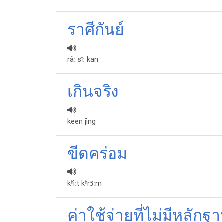
ราศีกันย์
râː sǐː kan
เกินจริง
keen jìng
ขีดคร่อม
kʰìːt kʰrɔ̂ːm
ค่าใช้จ่ายที่ไม่มีหลักฐ