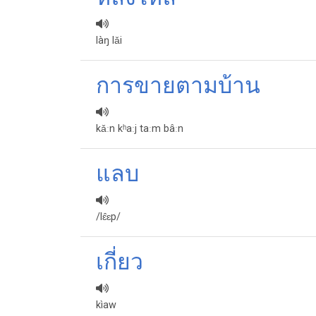
làŋ lǎi
การขายตามบ้าน
kǎːn kʰaːj taːm bâːn
แลบ
/lɛ̂ɛp/
เกี่ยว
kìaw