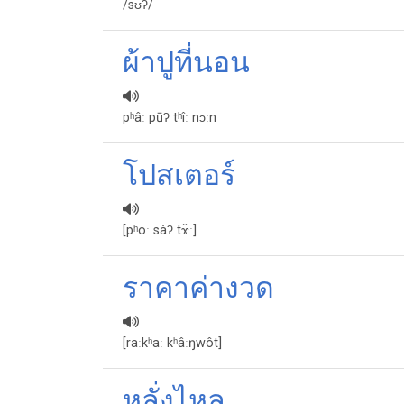
/sʊ̀ʔ/
ผ้าปูที่นอน
pʰâː pūʔ tʰîː nɔːn
โปสเตอร์
[pʰoː sàʔ tɤ̌ː]
ราคาค่างวด
[raːkʰaː kʰâːŋwôt]
หลั่งไหล