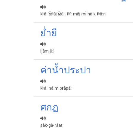
kʰâː t͡ɕʰâj t͡ɕàːj tʰîː mâj mī̀ hàːk tʰâːn
​ย่ำยี
[jàm jīː]
ค่าน้ำประปา
kʰâː náːm pràpàː
ศกฏ
sàk-gà-râat