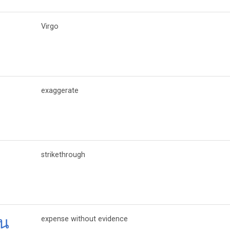
Virgo
exaggerate
strikethrough
าน
expense without evidence