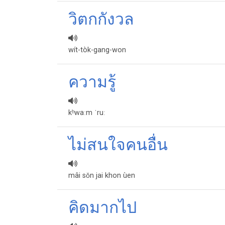
วิตกกังวล
wít-tòk-gang-won
ความ​รู้​
kʰwaːm ˈruː
ไม่สนใจคนอื่น
mâi sǒn jai khon ùen
คิดมากไป