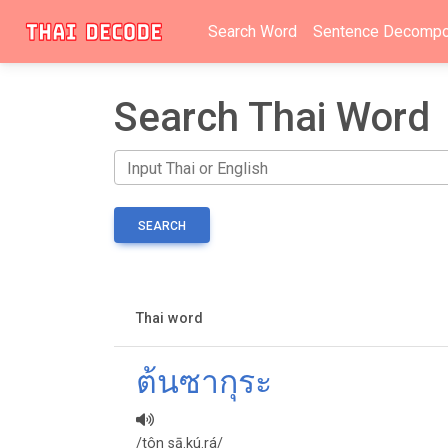
Search Word
Sentence Decompo
Search Thai Word
SEARCH
Thai word
ต้นซากุระ
/tôn sā.kú.rá/