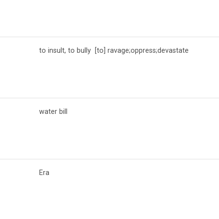
to insult, to bully [to] ravage;oppress;devastate
water bill
Era