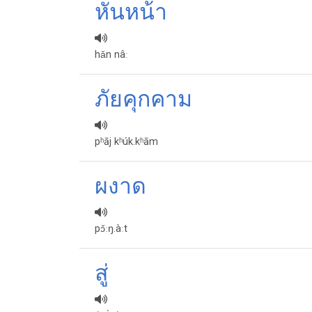
หันหน้า
hǎn nâː
ภัย​คุกคาม​
pʰāj kʰúk.kʰām
ผงาด
pɔ̌ːŋ.àːt
สู่