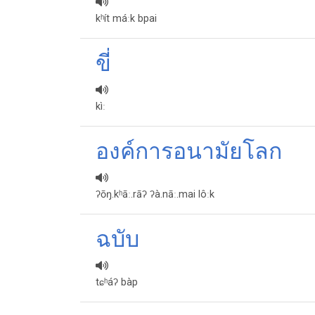
kʰít máːk bpai
ขี่
kìː
องค์การอนามัยโลก
ʔōŋ.kʰāː.rāʔ ʔà.nāː.mai lôːk
ฉบับ​
tɕʰáʔ bàp