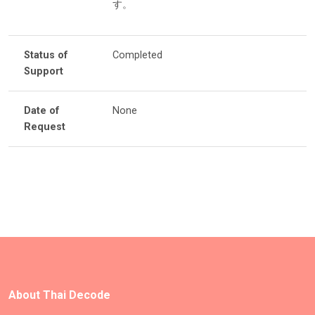
す。
Status of
Completed
Support
Date of
None
Request
About Thai Decode