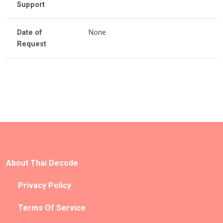
Support
Date of
None
Request
About Thai Decode
Privacy Policy
Terms Of Service